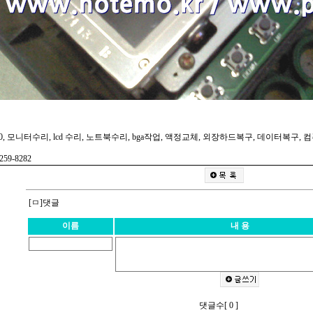
800, 모니터수리, lcd 수리, 노트북수리, bga작업, 액정교체, 외장하드복구, 데이터복구,
259-8282
[ㅁ]댓글
이름
내 용
댓글수[ 0 ]