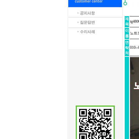
제
tg4
목
이
노트
름
연
010--
락
처