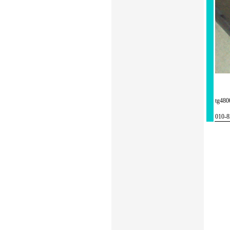
tg4
010-8