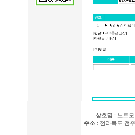
010-82
번호
1
▶
★☆★☆ 어댑터 
[윗글:
G903충전고장
]
[아랫글 :
배경
]
[ㅁ]댓글
이름
상호명
: 노트모
주소
: 전라북도 전주