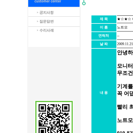
제 목
★☆★☆ 
이 름
노트모
연락처
--
날 짜
2009.11.2
안녕하
모니터
무조건
기계를
내 용
꼭 어
빨리 
노트