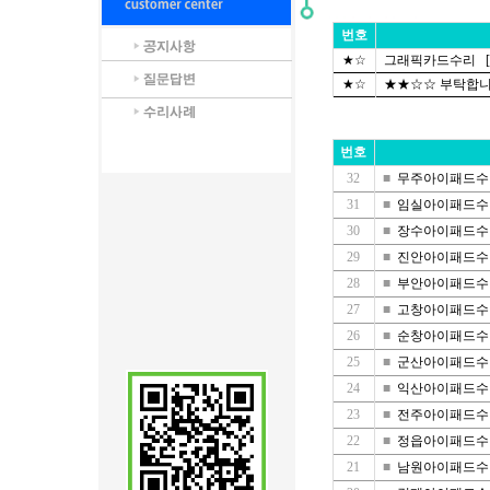
번호
★☆
그래픽카드수리
[
★☆
★★☆☆ 부탁합니다
번호
32
■
무주아이패드수리
31
■
임실아이패드수리
30
■
장수아이패드수리
29
■
진안아이패드수리
28
■
부안아이패드수리
27
■
고창아이패드수리
26
■
순창아이패드수리
25
■
군산아이패드수리
24
■
익산아이패드수리
23
■
전주아이패드수리
22
■
정읍아이패드수리
21
■
남원아이패드수리